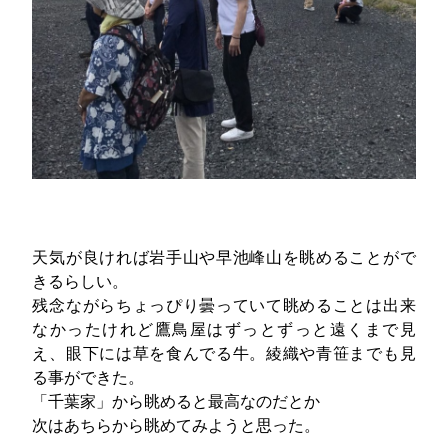
天気が良ければ岩手山や早池峰山を眺めることがで
きるらしい。
残念ながらちょっぴり曇っていて眺めることは出来
なかったけれど鷹鳥屋はずっとずっと遠くまで見
え、眼下には草を食んでる牛。綾織や青笹までも見
る事ができた。
「千葉家」から眺めると最高なのだとか
次はあちらから眺めてみようと思った。