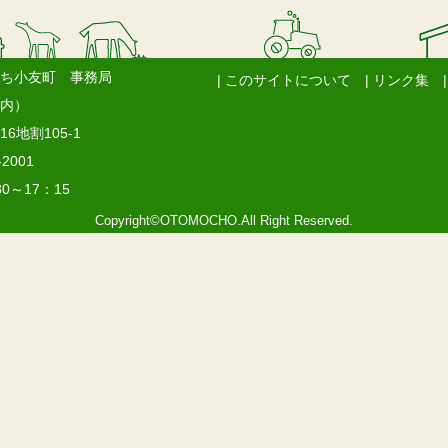
ち小友町 事務局
| このサイトについて
| リンク集
内）
6地割105-1
-2001
0～17：15
Copyright©OTOMOCHO.All Right Reserved.