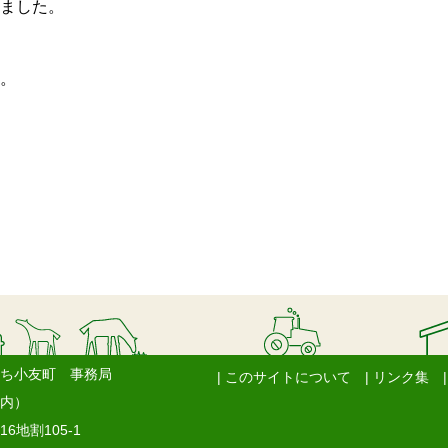
ました。
。
ち小友町 事務局
| このサイトについて
| リンク集
内）
6地割105-1