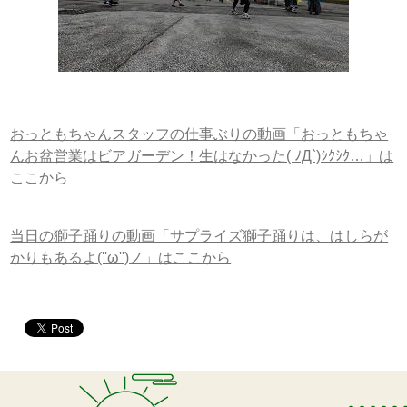
おっともちゃんスタッフの仕事ぶりの動画「おっともちゃ
んお盆営業はビアガーデン！生はなかった( ﾉД`)ｼｸｼｸ…」は
ここから
当日の獅子踊りの動画「サプライズ獅子踊りは、はしらが
かりもあるよ(''ω'')ノ」はここから