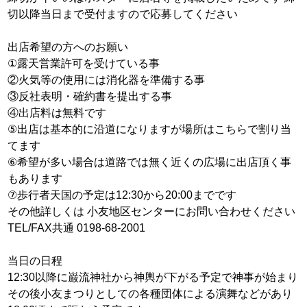
切以降当日まで受付ますので応募してください
出店希望の方へのお願い
①露天営業許可を受けている事
②火気等の使用には消化器を準備する事
③反社表明・確約書を提出する事
④出店料は無料です
⑤出店は基本的に沿道になりますが場所はこちらで割り当
てます
⑥希望が多い場合は道路では無く近くの広場に出店頂く事
もあります
⑦歩行者天国の予定は12:30から20:00までです
その他詳しくは 小友地区センターにお問い合わせください
TEL/FAX共通 0198-68-2001
当日の日程
12:30以降に巌流神社から神輿が下がる予定で神事が始まり
その後小友まつりとしての各種団体による演舞などがあり